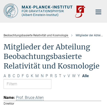
Hauptinhalt
Beobachtungsbasierte Relativität und Kosmologie
Mitglieder der Abteilung
Mitglieder der Abteilung
Beobachtungsbasierte
Relativität und Kosmologie
A
B
C
D
F
G
K
M
N
P
R
S
T
v
V
W
Y
Alle
Prof. Bruce Allen
Direktor