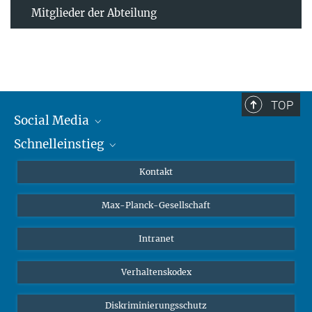
Mitglieder der Abteilung
TOP
Social Media
Schnelleinstieg
Mastodon
YouTube
Wissenschaftler*innen
Kontakt
Studierende
Max-Planck-Gesellschaft
Schüler*innen
Journalist*innen
Intranet
Öffentlichkeit
Verhaltenskodex
Alumnae | Alumni
Bewerber*innen
Diskriminierungsschutz