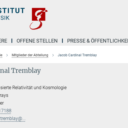
ERE
OFFENE STELLEN
PRESSE & ÖFFENTLICHKE
ie
Mitglieder der Abteilung
Jacob Cardinal Tremblay
inal Tremblay
ierte Relativität und Kosmologie
rays
er
17188
ltremblay@...