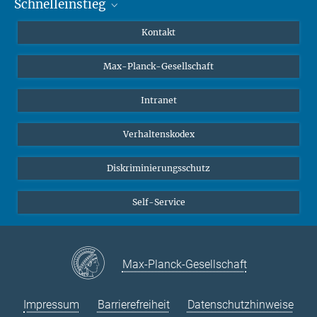
Schnelleinstieg
Mastodon
YouTube
Wissenschaftler*innen
Kontakt
Studierende
Max-Planck-Gesellschaft
Schüler*innen
Journalist*innen
Intranet
Öffentlichkeit
Verhaltenskodex
Alumnae | Alumni
Bewerber*innen
Diskriminierungsschutz
Self-Service
Max-Planck-Gesellschaft
Impressum
Barrierefreiheit
Datenschutzhinweise