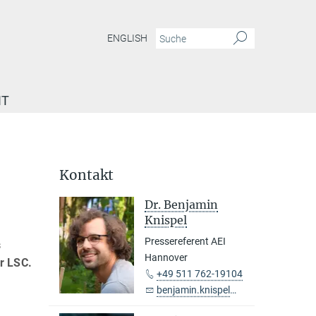
ENGLISH
IT
Kontakt
Dr. Benjamin
Knispel
Pressereferent AEI
s
Hannover
r LSC.
+49 511 762-19104
benjamin.knispel@...