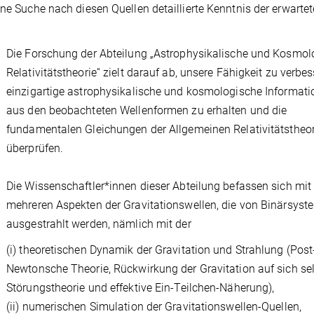
ine Suche nach diesen Quellen detaillierte Kenntnis der erwarte
Die Forschung der Abteilung „Astrophysikalische und Kosmol
Relativitätstheorie“ zielt darauf ab, unsere Fähigkeit zu verbes
einzigartige astrophysikalische und kosmologische Informat
aus den beobachteten Wellenformen zu erhalten und die
fundamentalen Gleichungen der Allgemeinen Relativitätstheor
überprüfen.
Die Wissenschaftler*innen dieser Abteilung befassen sich mit
mehreren Aspekten der Gravitationswellen, die von Binärsys
ausgestrahlt werden, nämlich mit der
(i) theoretischen Dynamik der Gravitation und Strahlung (Post
Newtonsche Theorie, Rückwirkung der Gravitation auf sich sel
Störungstheorie und effektive Ein-Teilchen-Näherung),
(ii) numerischen Simulation der Gravitationswellen-Quellen,