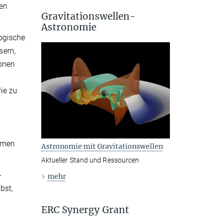
ten
Gravitationswellen-
Astronomie
ogische
sern,
ionen
ie zu
temen
Astronomie mit Gravitationswellen
Aktueller Stand und Ressourcen
-
mehr
bst,
ERC Synergy Grant