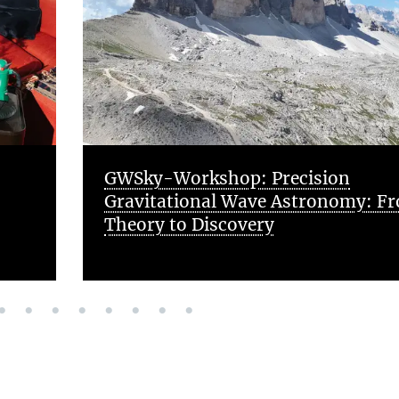
A new way to study neutron stars
From
using simulations and universal
patterns