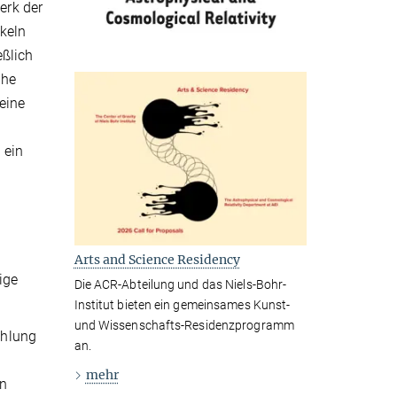
rk der
keln
eßlich
che
eine
 ein
Arts and Science Residency
ige
Die ACR-Abteilung und das Niels-Bohr-
Institut bieten ein gemeinsames Kunst-
und Wissenschafts-Residenzprogramm
ahlung
an.
mehr
en