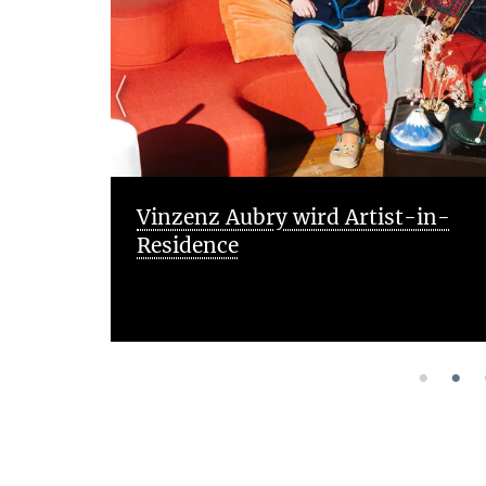
GWSky-Workshop: Precision
Gravitational Wave Astronomy: 
Theory to Discovery