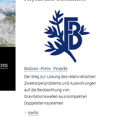
Neue Rekorde der
Präzisionsastronomie mit
Balzan-Preis-Projekt
Gravitationswellen im neuen LIGO-
Der Weg zur Lösung des relativistischen
Virgo-KAGRA-Katalog
Zweikörperproblems und Auswirkungen
auf die Beobachtung von
Gravitationswellen aus kompakten
Doppelsternsystemen
mehr