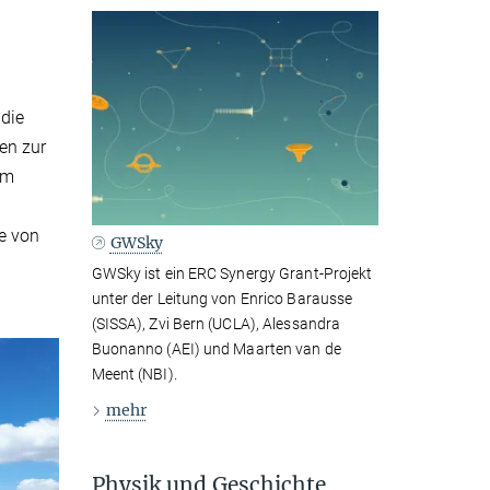
 die
en zur
em
re von
GWSky
GWSky ist ein ERC Synergy Grant-Projekt
unter der Leitung von Enrico Barausse
(SISSA), Zvi Bern (UCLA), Alessandra
Buonanno (AEI) und Maarten van de
Meent (NBI).
mehr
Physik und Geschichte