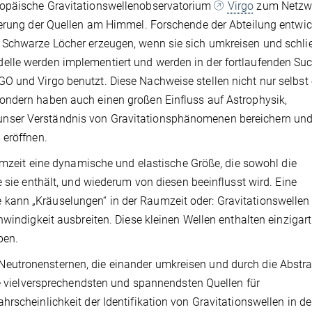
ropäische Gravitationswellenobservatorium
Virgo
zum Netzwe
ierung der Quellen am Himmel. Forschende der Abteilung entwic
 Schwarze Löcher erzeugen, wenn sie sich umkreisen und schli
lle werden implementiert und werden in der fortlaufenden Su
 und Virgo benutzt. Diese Nachweise stellen nicht nur selbst 
ondern haben auch einen großen Einfluss auf Astrophysik,
nser Verständnis von Gravitationsphänomenen bereichern und
 eröffnen.
aumzeit eine dynamische und elastische Größe, die sowohl die
e sie enthält, und wiederum von diesen beeinflusst wird. Eine
kann „Kräuselungen“ in der Raumzeit oder: Gravitationswellen
hwindigkeit ausbreiten. Diese kleinen Wellen enthalten einzigart
ben.
eutronensternen, die einander umkreisen und durch die Abstr
ie vielversprechendsten und spannendsten Quellen für
rscheinlichkeit der Identifikation von Gravitationswellen in d