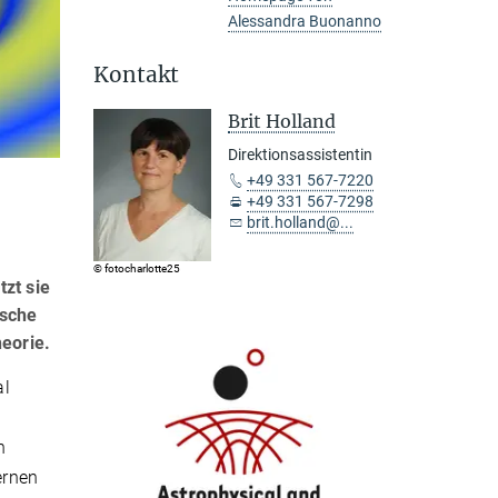
Alessandra Buonanno
Kontakt
Brit Holland
Direktionsassistentin
+49 331 567-7220
+49 331 567-7298
brit.holland@...
© fotocharlotte25
zt sie
ische
eorie.
al
n
ernen