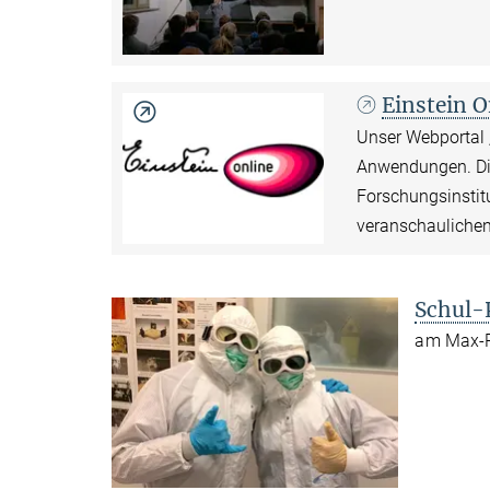
Einstein O
Unser Webportal „
Anwendungen. Di
Forschungsinstit
veranschaulichen 
Schul-
am Max-Pl