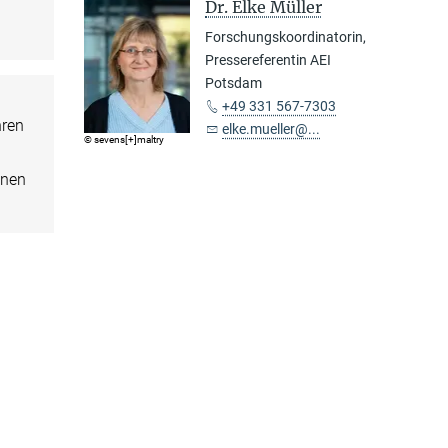
Dr. Elke Müller
Forschungskoordinatorin,
Pressereferentin AEI
Potsdam
+49 331 567-7303
hren
elke.mueller@...
© sevens[+]maltry
onen