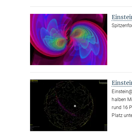
Einste
Spitzenfo
Einst
Einstein@
halben Mi
rund 16 P
Platz unt