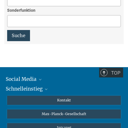
Sonderfunktion
TOP
Social Media
Schnelleinstieg
Mastodon
YouTube
Wissenschaftler*innen
Kontakt
Studierende
Max-Planck-Gesellschaft
Schüler*innen
Journalist*innen
Intranet