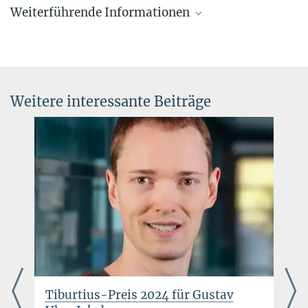
Weiterführende Informationen
Forschungskoordinatorin, Pressereferentin AEI
Potsdam
Grenzen der Gravitation
+49 331 567-7303
Informationen auf Einstein-Online
elke.mueller@...
© sevens[+]maltry
Weitere interessante Beiträge
Tiburtius-Preis 2024 für Gustav