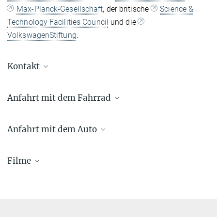
Max-Planck-Gesellschaft
, der britische
Science &
Technology Facilities Council
und die
VolkswagenStiftung
.
Kontakt
Dr. Benjamin Knispel
Anfahrt mit dem Fahrrad
Pressereferent AEI Hannover
+49 511 762-19104
benjamin.knispel@...
Anfahrt mit dem Auto
Filme
Vergrößerte Darstellung