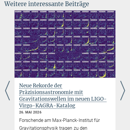
Weitere interessante Beiträge
Vergrößerte Darstellung
Sie finden dieses Video auf YouTube. Mit Klick auf das Bild
werden Sie dorthin weitergeleitet.
GEO600 – eine virtuelle Führung durch
den deutsch-britischen Gravitationswellendetektor
Online-Vortrag bei „Faszination Astronomie Online“
Neue Rekorde der
Präzisionsastronomie mit
Gravitationswellen im neuen LIGO-
Virgo-KAGRA-Katalog
26. MAI 2026
Forschende am Max-Planck-Institut für
Gravitationsphysik tragen zu den