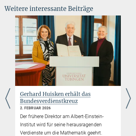
Foundation
Weitere interessante Beiträge
© sevens[+]maltry
Dr. Elke Müller
Forschungskoordinatorin, Pressereferentin AEI
Potsdam
+49 331 567-7303
elke.mueller@...
Gerhard Huisken erhält das
Bundesverdienstkreuz
2. FEBRUAR 2026
Der frühere Direktor am Albert-Einstein-
Institut wird für seine herausragenden
Verdienste um die Mathematik geehrt.