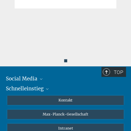
.
◼
TOP
Social Media
Schnelleinstieg
Mastodon
YouTube
Wissenschaftler*innen
Kontakt
Studierende
Max-Planck-Gesellschaft
Schüler*innen
Journalist*innen
Intranet