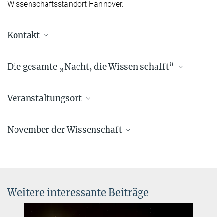
Wissenschaftsstandort Hannover.
Kontakt
Dr. Benjamin Knispel
Die gesamte „Nacht, die Wissen schafft“
Pressereferent AEI Hannover
+49 511 762-19104
benjamin.knispel@...
Veranstaltungsort
November der Wissenschaft
Die Nacht, die Wissen schafft 2023
das komplette Programm auf der Homepage der Leibniz
Weitere interessante Beiträge
Universität Hannover
Größere Karte anzeigen
mehr