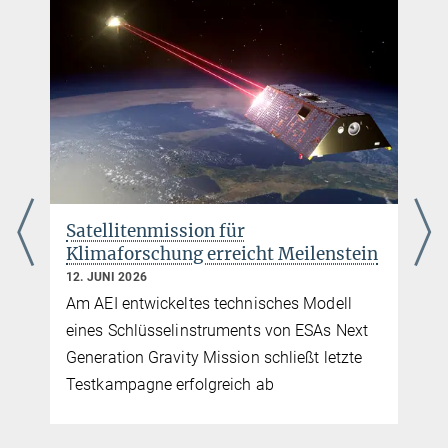
November der Wissenschaft 2023
13. SEPTEMBER 2023
Der November der Wissenschaft am Max-Planck-Institut für
Gravitationsphysik (Albert-Einstein-Institut) und dem Institut für
Gravitationphysik der Leibniz Universität Hannover mit sieben
spannenden Veranstaltungen
mehr
Satellitenmission für
Gesamtprogramm
Klimaforschung erreicht Meilenstein
vom November der Wissenschaft 2023
12. JUNI 2026
Am AEI entwickeltes technisches Modell
mehr
eines Schlüsselinstruments von ESAs Next
Generation Gravity Mission schließt letzte
Testkampagne erfolgreich ab