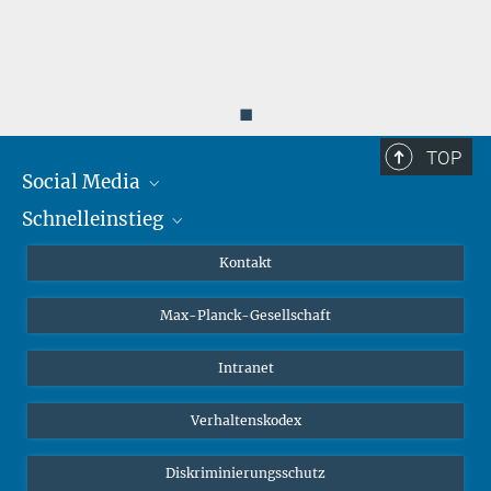
◼
TOP
Social Media
Schnelleinstieg
Mastodon
YouTube
Wissenschaftler*innen
Kontakt
Studierende
Max-Planck-Gesellschaft
Schüler*innen
Journalist*innen
Intranet
Öffentlichkeit
Verhaltenskodex
Alumnae | Alumni
Bewerber*innen
Diskriminierungsschutz