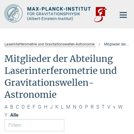
Hauptinhalt
Laserinterferometrie und Gravitationswellen-Astronomie
Mitglieder der Abteilung
Mitglieder der Abteilung
Laserinterferometrie und
Gravitationswellen-
Astronomie
A
B
C
D
E
F
G
H
J
K
L
M
N
O
P
R
S
T
V
v
W
Y
Alle