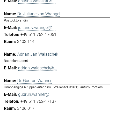
anusha.vasaikar@...
Dr. Juliane von Wrangel
Postdoktorandin
juliane.v.wrangel@...
+49 511 762-17051
3403 114
Adrian Jan Walaschek
Bachelorstudent
adrian.walaschek@...
Dr. Gudrun Wanner
Unabhängige Gruppenleiterin im Exzellenzcluster QuantumFrontiers
gudrun.wanner@...
+49 511 762-17137
3406 017