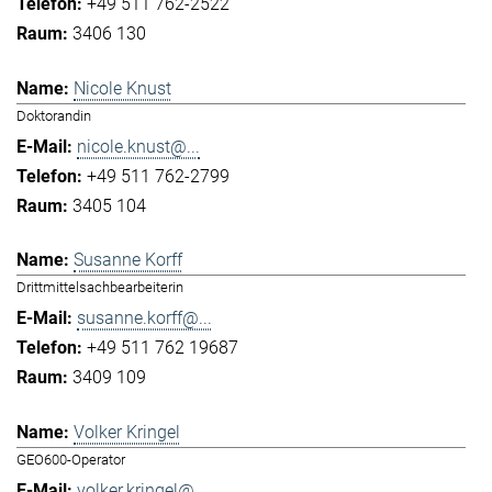
+49 511 762-2522
3406 130
Nicole Knust
Doktorandin
nicole.knust@...
+49 511 762-2799
3405 104
Susanne Korff
Drittmittelsachbearbeiterin
susanne.korff@...
+49 511 762 19687
3409 109
Volker Kringel
GEO600-Operator
volker.kringel@...