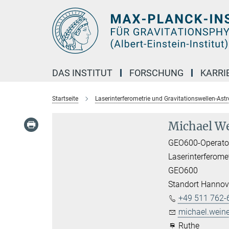
Hauptinhalt
DAS INSTITUT
FORSCHUNG
KARRI
Startseite
Laserinterferometrie und Gravitationswellen-Ast
Michael We
GEO600-Operato
Laserinterferome
GEO600
Standort Hannov
+49 511 762-
michael.weine
Ruthe