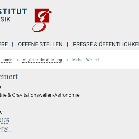
ERE
OFFENE STELLEN
PRESSE & ÖFFENTLICHKE
ronomie
Mitglieder der Abteilung
Michael Weinert
inert
r
trie & Gravitationswellen-Astronomie
er
6139
rt@...