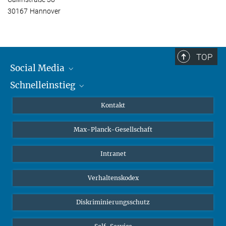
30167 Hannover
TOP
Social Media
Schnelleinstieg
Mastodon
YouTube
Wissenschaftler*innen
Kontakt
Studierende
Max-Planck-Gesellschaft
Schüler*innen
Journalist*innen
Intranet
Öffentlichkeit
Verhaltenskodex
Alumnae | Alumni
Bewerber*innen
Diskriminierungsschutz