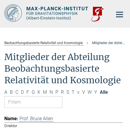
Hauptinhalt
Beobachtungsbasierte Relativität und Kosmologie
Mitglieder der Abteilung
Mitglieder der Abteilung
Beobachtungsbasierte
Relativität und Kosmologie
A
B
C
D
F
G
K
M
N
P
R
S
T
v
V
W
Y
Alle
Prof. Bruce Allen
Direktor