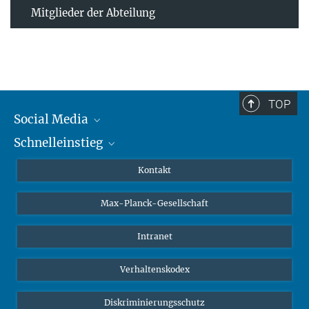
Mitglieder der Abteilung
TOP
Social Media
Schnelleinstieg
Mastodon
YouTube
Wissenschaftler*innen
Kontakt
Studierende
Max-Planck-Gesellschaft
Schüler*innen
Journalist*innen
Intranet
Öffentlichkeit
Verhaltenskodex
Alumnae | Alumni
Bewerber*innen
Diskriminierungsschutz