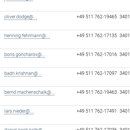
oliver.dodge@...
+49 511 762-19465
3401
henning.fehrmann@...
+49 511 762-17135
3401
boris.goncharov@...
+49 511 762-17016
3401
badri.krishnan@...
+49 511 762-17097
3401
bernd.machenschalk@...
+49 511 762-19463
3401
lars.nieder@...
+49 511 762-17491
3401
daniel.pook.kolb@...
+49 511 762-17036
3401