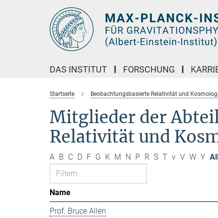
Hauptinhalt
DAS INSTITUT
FORSCHUNG
KARRI
Startseite
Beobachtungsbasierte Relativität und Kosmolog
Mitglieder der Abte
Relativität und Kos
A
B
C
D
F
G
K
M
N
P
R
S
T
v
V
W
Y
Al
Name
Prof. Bruce Allen