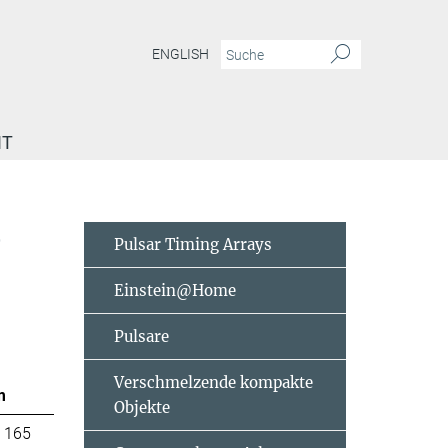
ENGLISH
IT
e
Pulsar Timing Arrays
Einstein@Home
Pulsare
Verschmelzende kompakte
m
Objekte
 165