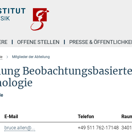
ERE
OFFENE STELLEN
PRESSE & ÖFFENTLICHKE
ie
Mitglieder der Abteilung
ilung Beobachtungsbasiert
mologie
le
E-Mail
Telefon
Rau
bruce.allen@...
+49 511 762-17148
3401