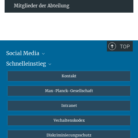
Mitglieder der Abteilung
TOP
Social Media
Schnelleinstieg
Mastodon
YouTube
Wissenschaftler*innen
Kontakt
Studierende
Max-Planck-Gesellschaft
Schüler*innen
Journalist*innen
Intranet
Öffentlichkeit
Verhaltenskodex
Alumnae | Alumni
Bewerber*innen
Diskriminierungsschutz