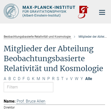
Hauptinhalt
Beobachtungsbasierte Relativität und Kosmologie
Mitglieder der Abteilung
Mitglieder der Abteilung
Beobachtungsbasierte
Relativität und Kosmologie
A
B
C
D
F
G
K
M
N
P
R
S
T
v
V
W
Y
Alle
Prof. Bruce Allen
Direktor