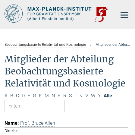
Hauptinhalt
Beobachtungsbasierte Relativität und Kosmologie
Mitglieder der Abteilung
Mitglieder der Abteilung
Beobachtungsbasierte
Relativität und Kosmologie
A
B
C
D
F
G
K
M
N
P
R
S
T
v
V
W
Y
Alle
Prof. Bruce Allen
Direktor