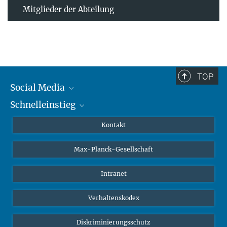
Mitglieder der Abteilung
TOP
Social Media
Schnelleinstieg
Mastodon
YouTube
Wissenschaftler*innen
Kontakt
Studierende
Max-Planck-Gesellschaft
Schüler*innen
Journalist*innen
Intranet
Öffentlichkeit
Verhaltenskodex
Alumnae | Alumni
Bewerber*innen
Diskriminierungsschutz