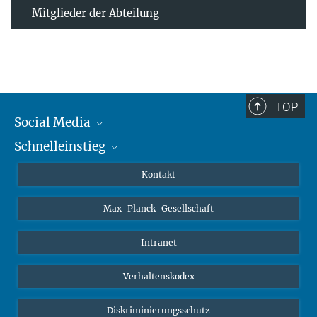
Mitglieder der Abteilung
TOP
Social Media
Schnelleinstieg
Mastodon
YouTube
Wissenschaftler*innen
Kontakt
Studierende
Max-Planck-Gesellschaft
Schüler*innen
Journalist*innen
Intranet
Öffentlichkeit
Verhaltenskodex
Alumnae | Alumni
Bewerber*innen
Diskriminierungsschutz