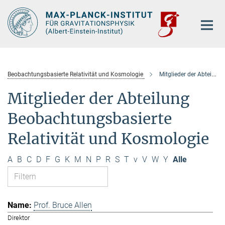
Hauptinhalt
Beobachtungsbasierte Relativität und Kosmologie
Mitglieder der Abteilung
Mitglieder der Abteilung
Beobachtungsbasierte
Relativität und Kosmologie
A
B
C
D
F
G
K
M
N
P
R
S
T
v
V
W
Y
Alle
Prof. Bruce Allen
Direktor