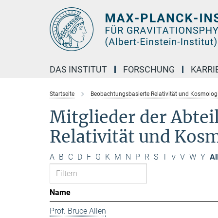
Hauptinhalt
DAS INSTITUT
FORSCHUNG
KARRI
Startseite
Beobachtungsbasierte Relativität und Kosmolog
Mitglieder der Abte
Relativität und Kos
A
B
C
D
F
G
K
M
N
P
R
S
T
v
V
W
Y
Al
Name
Prof. Bruce Allen