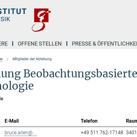
ERE
OFFENE STELLEN
PRESSE & ÖFFENTLICHKE
ie
Mitglieder der Abteilung
ilung Beobachtungsbasiert
mologie
le
E-Mail
Telefon
Rau
bruce.allen@...
+49 511 762-17148
3401