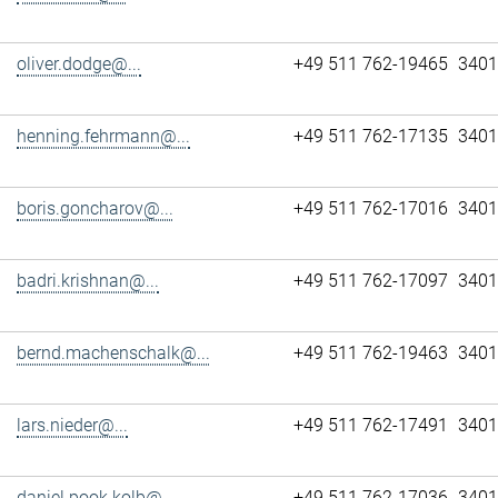
oliver.dodge@...
+49 511 762-19465
3401
henning.fehrmann@...
+49 511 762-17135
3401
boris.goncharov@...
+49 511 762-17016
3401
badri.krishnan@...
+49 511 762-17097
3401
bernd.machenschalk@...
+49 511 762-19463
3401
lars.nieder@...
+49 511 762-17491
3401
daniel.pook.kolb@...
+49 511 762-17036
3401