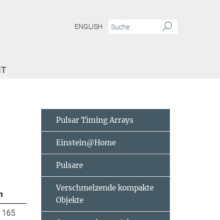
ENGLISH
IT
e
Pulsar Timing Arrays
Einstein@Home
Pulsare
Verschmelzende kompakte
m
Objekte
 165