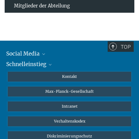
Mitglieder der Abteilung
TOP
Social Media
Schnelleinstieg
Mastodon
YouTube
Wissenschaftler*innen
Kontakt
Studierende
Max-Planck-Gesellschaft
Schüler*innen
Journalist*innen
Intranet
Öffentlichkeit
Verhaltenskodex
Alumnae | Alumni
Bewerber*innen
Diskriminierungsschutz