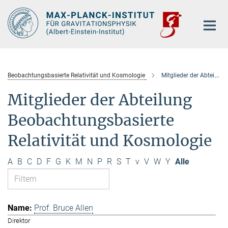
Hauptinhalt
Beobachtungsbasierte Relativität und Kosmologie
Mitglieder der Abteilung
Mitglieder der Abteilung
Beobachtungsbasierte
Relativität und Kosmologie
A
B
C
D
F
G
K
M
N
P
R
S
T
v
V
W
Y
Alle
Prof. Bruce Allen
Direktor