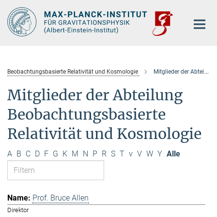
Hauptinhalt
Beobachtungsbasierte Relativität und Kosmologie
Mitglieder der Abteilung
Mitglieder der Abteilung
Beobachtungsbasierte
Relativität und Kosmologie
A
B
C
D
F
G
K
M
N
P
R
S
T
v
V
W
Y
Alle
Prof. Bruce Allen
Direktor