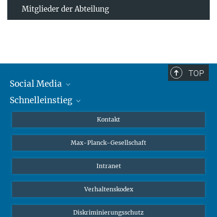
Mitglieder der Abteilung
TOP
Social Media
Schnelleinstieg
Mastodon
YouTube
Wissenschaftler*innen
Kontakt
Studierende
Max-Planck-Gesellschaft
Schüler*innen
Journalist*innen
Intranet
Öffentlichkeit
Verhaltenskodex
Alumnae | Alumni
Bewerber*innen
Diskriminierungsschutz