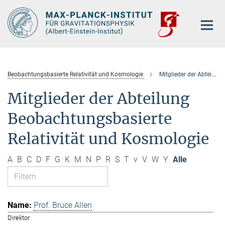
Hauptinhalt
Beobachtungsbasierte Relativität und Kosmologie
Mitglieder der Abteilung
Mitglieder der Abteilung
Beobachtungsbasierte
Relativität und Kosmologie
A
B
C
D
F
G
K
M
N
P
R
S
T
v
V
W
Y
Alle
Prof. Bruce Allen
Direktor