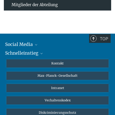
Mitglieder der Abteilung
TOP
Social Media
Schnelleinstieg
Mastodon
YouTube
Wissenschaftler*innen
Kontakt
Studierende
Max-Planck-Gesellschaft
Schüler*innen
Journalist*innen
Intranet
Öffentlichkeit
Verhaltenskodex
Alumnae | Alumni
Bewerber*innen
Diskriminierungsschutz