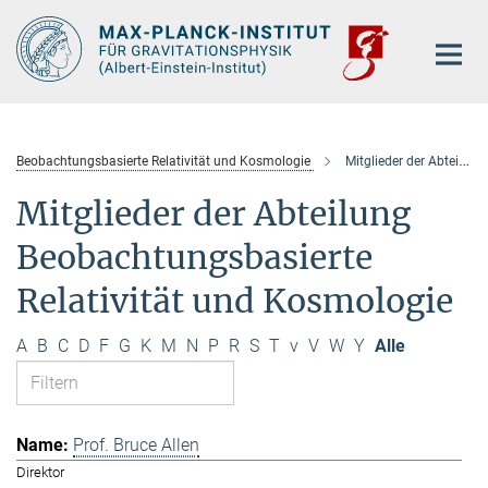
Hauptinhalt
Beobachtungsbasierte Relativität und Kosmologie
Mitglieder der Abteilung
Mitglieder der Abteilung
Beobachtungsbasierte
Relativität und Kosmologie
A
B
C
D
F
G
K
M
N
P
R
S
T
v
V
W
Y
Alle
Prof. Bruce Allen
Direktor