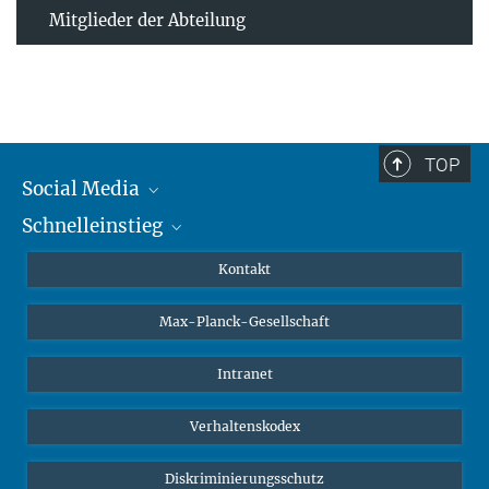
Mitglieder der Abteilung
TOP
Social Media
Schnelleinstieg
Mastodon
YouTube
Wissenschaftler*innen
Kontakt
Studierende
Max-Planck-Gesellschaft
Schüler*innen
Journalist*innen
Intranet
Öffentlichkeit
Verhaltenskodex
Alumnae | Alumni
Bewerber*innen
Diskriminierungsschutz