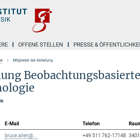
ERE
OFFENE STELLEN
PRESSE & ÖFFENTLICHKE
ie
Mitglieder der Abteilung
ilung Beobachtungsbasiert
mologie
le
E-Mail
Telefon
Rau
bruce.allen@...
+49 511 762-17148
3401