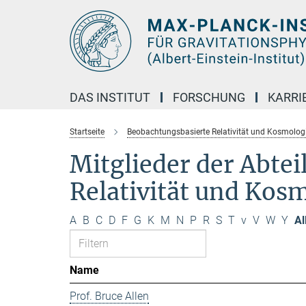
Hauptinhalt
DAS INSTITUT
FORSCHUNG
KARRI
Startseite
Beobachtungsbasierte Relativität und Kosmolog
Mitglieder der Abte
Relativität und Kos
A
B
C
D
F
G
K
M
N
P
R
S
T
v
V
W
Y
Al
Name
Prof. Bruce Allen