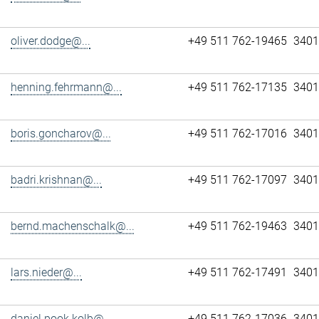
oliver.dodge@...
+49 511 762-19465
3401
henning.fehrmann@...
+49 511 762-17135
3401
boris.goncharov@...
+49 511 762-17016
3401
badri.krishnan@...
+49 511 762-17097
3401
bernd.machenschalk@...
+49 511 762-19463
3401
lars.nieder@...
+49 511 762-17491
3401
daniel.pook.kolb@...
+49 511 762-17036
3401