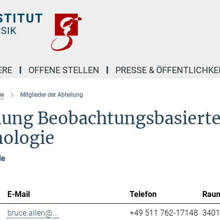
ERE
OFFENE STELLEN
PRESSE & ÖFFENTLICHKE
ie
Mitglieder der Abteilung
ilung Beobachtungsbasiert
mologie
le
E-Mail
Telefon
Rau
bruce.allen@...
+49 511 762-17148
3401