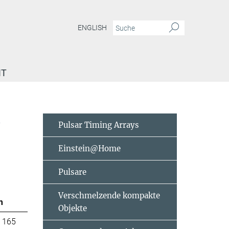
ENGLISH
IT
e
Pulsar Timing Arrays
Einstein@Home
Pulsare
Verschmelzende kompakte
m
Objekte
 165