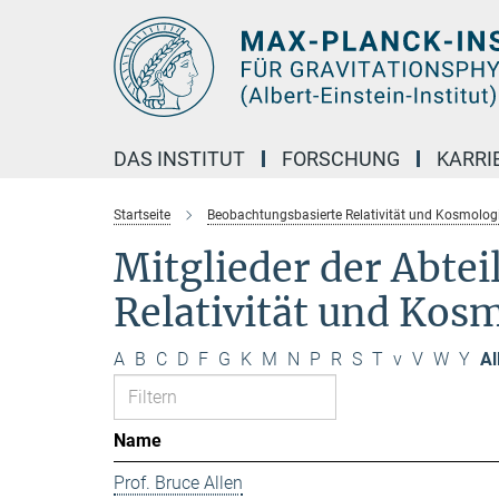
Hauptinhalt
DAS INSTITUT
FORSCHUNG
KARRI
Startseite
Beobachtungsbasierte Relativität und Kosmolog
Mitglieder der Abte
Relativität und Kos
A
B
C
D
F
G
K
M
N
P
R
S
T
v
V
W
Y
Al
Name
Prof. Bruce Allen