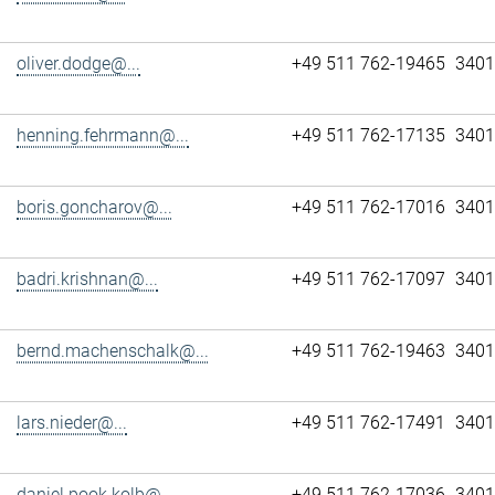
oliver.dodge@...
+49 511 762-19465
3401
henning.fehrmann@...
+49 511 762-17135
3401
boris.goncharov@...
+49 511 762-17016
3401
badri.krishnan@...
+49 511 762-17097
3401
bernd.machenschalk@...
+49 511 762-19463
3401
lars.nieder@...
+49 511 762-17491
3401
daniel.pook.kolb@...
+49 511 762-17036
3401