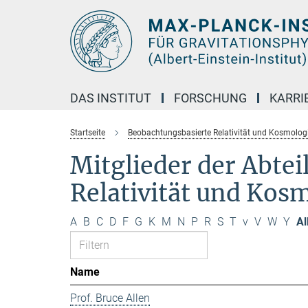
Hauptinhalt
DAS INSTITUT
FORSCHUNG
KARRI
Startseite
Beobachtungsbasierte Relativität und Kosmolog
Mitglieder der Abte
Relativität und Kos
A
B
C
D
F
G
K
M
N
P
R
S
T
v
V
W
Y
Al
Name
Prof. Bruce Allen