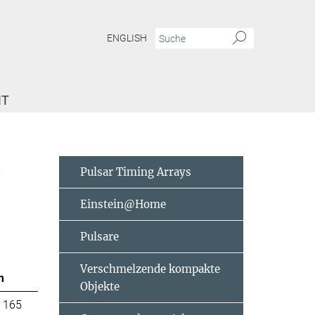
ENGLISH
IT
e
Pulsar Timing Arrays
Einstein@Home
Pulsare
Verschmelzende kompakte
m
Objekte
 165