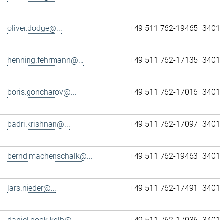
oliver.dodge@...
+49 511 762-19465
3401
henning.fehrmann@...
+49 511 762-17135
3401
boris.goncharov@...
+49 511 762-17016
3401
badri.krishnan@...
+49 511 762-17097
3401
bernd.machenschalk@...
+49 511 762-19463
3401
lars.nieder@...
+49 511 762-17491
3401
daniel.pook.kolb@...
+49 511 762-17036
3401