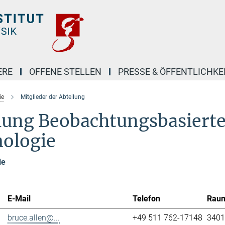
ERE
OFFENE STELLEN
PRESSE & ÖFFENTLICHKE
ie
Mitglieder der Abteilung
ilung Beobachtungsbasiert
mologie
le
E-Mail
Telefon
Rau
bruce.allen@...
+49 511 762-17148
3401