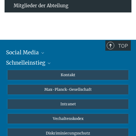
Mitglieder der Abteilung
TOP
Social Media
Schnelleinstieg
Mastodon
YouTube
Wissenschaftler*innen
Kontakt
Studierende
Max-Planck-Gesellschaft
Schüler*innen
Journalist*innen
Intranet
Öffentlichkeit
Verhaltenskodex
Alumnae | Alumni
Bewerber*innen
Diskriminierungsschutz