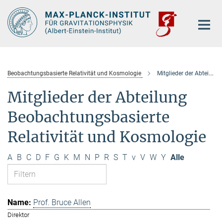
Hauptinhalt
Beobachtungsbasierte Relativität und Kosmologie
Mitglieder der Abteilung
Mitglieder der Abteilung
Beobachtungsbasierte
Relativität und Kosmologie
A
B
C
D
F
G
K
M
N
P
R
S
T
v
V
W
Y
Alle
Prof. Bruce Allen
Direktor