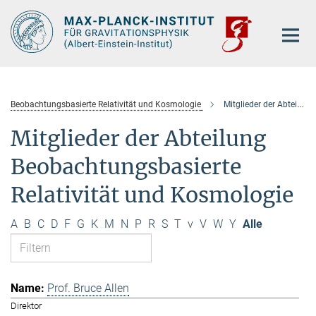
Hauptinhalt
Beobachtungsbasierte Relativität und Kosmologie
Mitglieder der Abteilung
Mitglieder der Abteilung
Beobachtungsbasierte
Relativität und Kosmologie
A
B
C
D
F
G
K
M
N
P
R
S
T
v
V
W
Y
Alle
Prof. Bruce Allen
Direktor