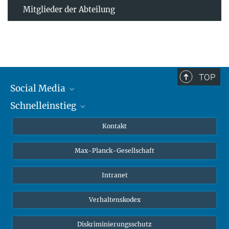
Mitglieder der Abteilung
TOP
Social Media
Schnelleinstieg
Mastodon
YouTube
Wissenschaftler*innen
Kontakt
Studierende
Max-Planck-Gesellschaft
Schüler*innen
Journalist*innen
Intranet
Öffentlichkeit
Verhaltenskodex
Alumnae | Alumni
Bewerber*innen
Diskriminierungsschutz