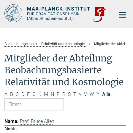
Hauptinhalt
Beobachtungsbasierte Relativität und Kosmologie
Mitglieder der Abteilung
Mitglieder der Abteilung
Beobachtungsbasierte
Relativität und Kosmologie
A
B
C
D
F
G
K
M
N
P
R
S
T
v
V
W
Y
Alle
Prof. Bruce Allen
Direktor