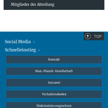
Mitglieder der Abteilung
TOP
Social Media
Schnelleinstieg
Mastodon
YouTube
Wissenschaftler*innen
Kontakt
Studierende
Max-Planck-Gesellschaft
Schüler*innen
Journalist*innen
Intranet
Öffentlichkeit
Verhaltenskodex
Alumnae | Alumni
Bewerber*innen
Diskriminierungsschutz