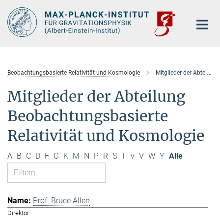
Hauptinhalt
Beobachtungsbasierte Relativität und Kosmologie
Mitglieder der Abteilung
Mitglieder der Abteilung
Beobachtungsbasierte
Relativität und Kosmologie
A
B
C
D
F
G
K
M
N
P
R
S
T
v
V
W
Y
Alle
Prof. Bruce Allen
Direktor