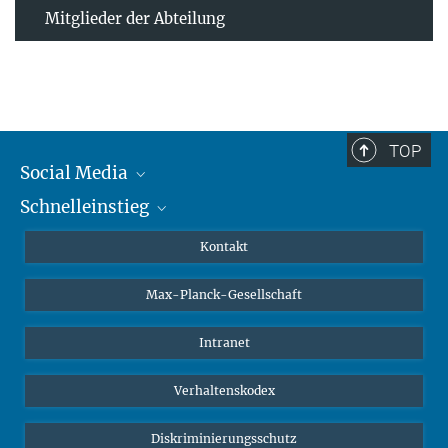
Mitglieder der Abteilung
TOP
Social Media
Schnelleinstieg
Mastodon
YouTube
Wissenschaftler*innen
Kontakt
Studierende
Max-Planck-Gesellschaft
Schüler*innen
Journalist*innen
Intranet
Öffentlichkeit
Verhaltenskodex
Alumnae | Alumni
Bewerber*innen
Diskriminierungsschutz