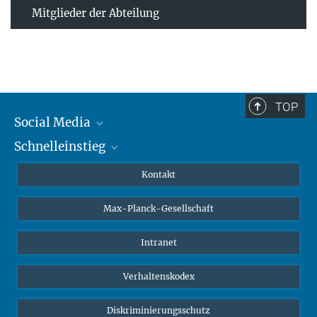
Mitglieder der Abteilung
TOP
Social Media
Schnelleinstieg
Mastodon
YouTube
Wissenschaftler*innen
Kontakt
Studierende
Max-Planck-Gesellschaft
Schüler*innen
Journalist*innen
Intranet
Öffentlichkeit
Verhaltenskodex
Alumnae | Alumni
Bewerber*innen
Diskriminierungsschutz