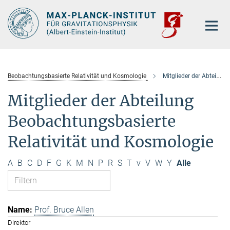
Hauptinhalt
Beobachtungsbasierte Relativität und Kosmologie
Mitglieder der Abteilung
Mitglieder der Abteilung
Beobachtungsbasierte
Relativität und Kosmologie
A
B
C
D
F
G
K
M
N
P
R
S
T
v
V
W
Y
Alle
Prof. Bruce Allen
Direktor