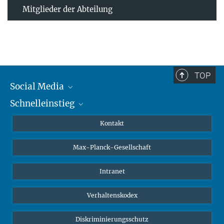
Mitglieder der Abteilung
TOP
Social Media
Schnelleinstieg
Mastodon
YouTube
Wissenschaftler*innen
Kontakt
Studierende
Max-Planck-Gesellschaft
Schüler*innen
Journalist*innen
Intranet
Öffentlichkeit
Verhaltenskodex
Alumnae | Alumni
Bewerber*innen
Diskriminierungsschutz