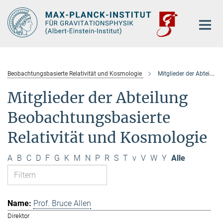
Hauptinhalt
Beobachtungsbasierte Relativität und Kosmologie
Mitglieder der Abteilung
Mitglieder der Abteilung
Beobachtungsbasierte
Relativität und Kosmologie
A
B
C
D
F
G
K
M
N
P
R
S
T
v
V
W
Y
Alle
Prof. Bruce Allen
Direktor