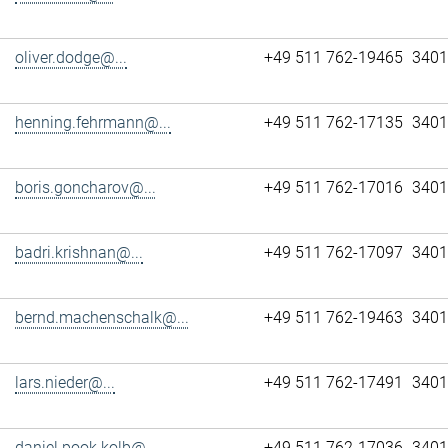
oliver.dodge@...
+49 511 762-19465
3401
henning.fehrmann@...
+49 511 762-17135
3401
boris.goncharov@...
+49 511 762-17016
3401
badri.krishnan@...
+49 511 762-17097
3401
bernd.machenschalk@...
+49 511 762-19463
3401
lars.nieder@...
+49 511 762-17491
3401
daniel.pook.kolb@...
+49 511 762-17036
3401