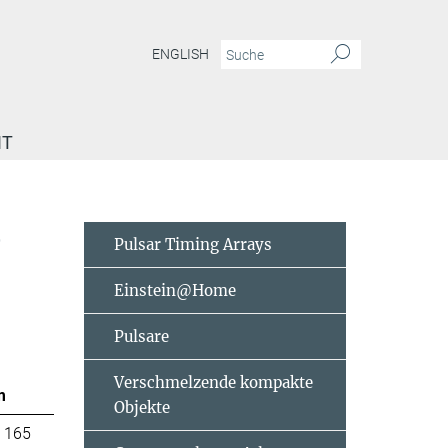
ENGLISH
IT
e
Pulsar Timing Arrays
Einstein@Home
Pulsare
Verschmelzende kompakte
m
Objekte
 165