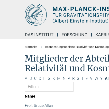
Hauptinhalt
DAS INSTITUT
FORSCHUNG
KARRI
Startseite
Beobachtungsbasierte Relativität und Kosmolog
Mitglieder der Abte
Relativität und Kos
A
B
C
D
F
G
K
M
N
P
R
S
T
v
V
W
Y
Al
Name
Prof. Bruce Allen