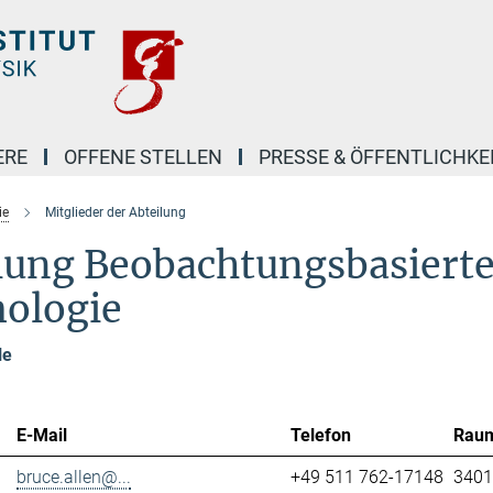
ERE
OFFENE STELLEN
PRESSE & ÖFFENTLICHKE
ie
Mitglieder der Abteilung
ilung Beobachtungsbasiert
mologie
le
E-Mail
Telefon
Rau
bruce.allen@...
+49 511 762-17148
3401