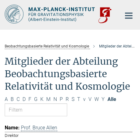
Hauptinhalt
Beobachtungsbasierte Relativität und Kosmologie
Mitglieder der Abteilung
Mitglieder der Abteilung
Beobachtungsbasierte
Relativität und Kosmologie
A
B
C
D
F
G
K
M
N
P
R
S
T
v
V
W
Y
Alle
Prof. Bruce Allen
Direktor