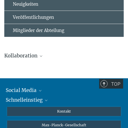
Neuigkeiten
Veröffentlichungen
Mitglieder der Abteilung
Kollaboration
TOP
Leibniz Universität Hannover
Social Media
Das AEI Hannover arbeitet eng mit dem Institut für
Schnelleinstieg
Mastodon
Gravitationsphysik an der Leibniz Universität Hannover zusammen
YouTube
Wissenschaftler*innen
Kontakt
Studierende
Max-Planck-Gesellschaft