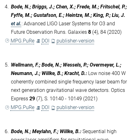
4.
Bode, N.; Briggs, J.; Chen, X.; Frede, M.; Fritschel, P.;
Fyffe, M.; Gustafson, E.; Heintze, M.; King, P.; Liu, J.
et al.
:
Advanced LIGO Laser Systems for O3 and
Future Observation Runs. Galaxies
8
(4), 84 (2020)
MPG.PuRe
DOI
publisher-version
5.
Wellmann, F.; Bode, N.; Wessels, P.; Overmeyer, L.;
Neumann, J.; Willke, B.; Kracht, D.
:
Low noise 400 W
coherently combined single frequency laser beam for
next generation gravitational wave detectors. Optics
Express
29
(7), S. 10140 - 10149 (2021)
MPG.PuRe
DOI
publisher-version
6.
Bode, N.; Meylahn, F.; Willke, B.
:
Sequential high
power laser amplifiers for gravitational wave