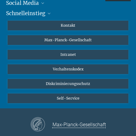
Leibniz Universität Hannover
Social Media
Das AEI Hannover arbeitet eng mit dem Institut für
Schnelleinstieg
Mastodon
Gravitationsphysik an der Leibniz Universität Hannover zusammen
YouTube
Wissenschaftler*innen
Kontakt
Studierende
Max-Planck-Gesellschaft
Schüler*innen
Journalist*innen
Intranet
Öffentlichkeit
Verhaltenskodex
Alumnae | Alumni
Bewerber*innen
Diskriminierungsschutz
Self-Service
Max-Planck-Gesellschaft