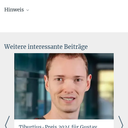
Dr. Elke Müller
Hinweis
Forschungskoordinatorin, Pressereferentin AEI
Potsdam
Im Juni 2015 übernahm der wissenschaftliche Springer-Verlag die
+49 331 567-7303
drei open access Journale
Living Reviews in Relativity,
Living
elke.mueller@...
Reviews in Solar Physics
und
Living Reviews in Computational
© sevens[+]maltry
Astrophysics
von der Max-Planck-Gesellschaft.
Weitere interessante Beiträge
Tiburtius-Preis 2024 für Gustav