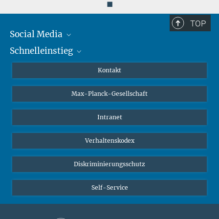
◼
TOP
Social Media
Schnelleinstieg
Mastodon
YouTube
Wissenschaftler*innen
Kontakt
Studierende
Max-Planck-Gesellschaft
Schüler*innen
Journalist*innen
Intranet
Öffentlichkeit
Verhaltenskodex
Alumnae | Alumni
Bewerber*innen
Diskriminierungsschutz
Self-Service