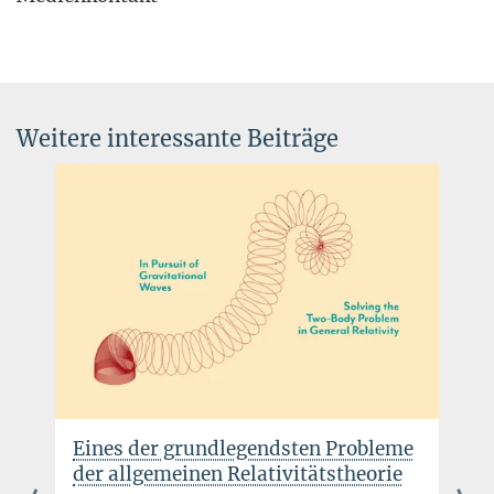
Dr. Elke Müller
Forschungskoordinatorin, Pressereferentin AEI
Potsdam
+49 331 567-7303
Weitere interessante Beiträge
elke.mueller@...
© sevens[+]maltry
Eines der grundlegendsten Probleme
der allgemeinen Relativitätstheorie