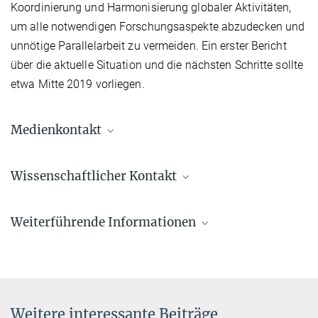
Koordinierung und Harmonisierung globaler Aktivitäten,
um alle notwendigen Forschungsaspekte abzudecken und
unnötige Parallelarbeit zu vermeiden. Ein erster Bericht
über die aktuelle Situation und die nächsten Schritte sollte
etwa Mitte 2019 vorliegen.
Medienkontakt
Dr. Elke Müller
Wissenschaftlicher Kontakt
Forschungskoordinatorin, Pressereferentin AEI
Potsdam
Prof. Dr. Alessandra Buonanno
+49 331 567-7303
Weiterführende Informationen
Direktorin
elke.mueller@...
+49 331 567-7220
© sevens[+]maltry
Webseite des Workshops
+49 331 567-7298
alessandra.buonanno@...
© Markus Scholz für
die Leopoldina
Weitere interessante Beiträge