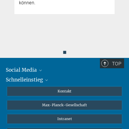
können.
◼
TOP
Social Media
Schnelleinstieg
Mastodon
YouTube
Wissenschaftler*innen
Kontakt
Studierende
Max-Planck-Gesellschaft
Schüler*innen
Journalist*innen
Intranet
Öffentlichkeit