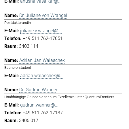
anusha.vasaikar@...
Dr. Juliane von Wrangel
Postdoktorandin
juliane.v.wrangel@...
+49 511 762-17051
3403 114
Adrian Jan Walaschek
Bachelorstudent
adrian.walaschek@...
Dr. Gudrun Wanner
Unabhängige Gruppenleiterin im Exzellenzcluster QuantumFrontiers
gudrun.wanner@...
+49 511 762-17137
3406 017