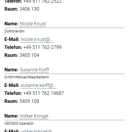
+49 511 762-2522
3406 130
Nicole Knust
Doktorandin
nicole.knust@...
+49 511 762-2799
3405 104
Susanne Korff
Drittmittelsachbearbeiterin
susanne.korff@...
+49 511 762 19687
3409 109
Volker Kringel
GEO600-Operator
volker.kringel@...