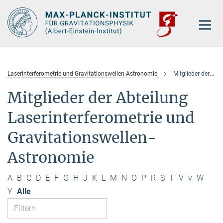
Hauptinhalt
Laserinterferometrie und Gravitationswellen-Astronomie
Mitglieder der Abteilung
Mitglieder der Abteilung
Laserinterferometrie und
Gravitationswellen-
Astronomie
A
B
C
D
E
F
G
H
J
K
L
M
N
O
P
R
S
T
V
v
W
Y
Alle