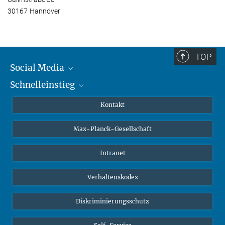
30167 Hannover
TOP
Social Media
Schnelleinstieg
Mastodon
YouTube
Wissenschaftler*innen
Kontakt
Studierende
Max-Planck-Gesellschaft
Schüler*innen
Journalist*innen
Intranet
Öffentlichkeit
Verhaltenskodex
Alumnae | Alumni
Bewerber*innen
Diskriminierungsschutz