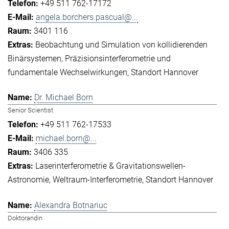
+49 511 762-17172
angela.borchers.pascual@...
3401 116
Beobachtung und Simulation von kollidierenden
Binärsystemen
Präzisionsinterferometrie und
fundamentale Wechselwirkungen
Standort Hannover
Dr. Michael Born
Senior Scientist
+49 511 762-17533
michael.born@...
3406 335
Laserinterferometrie & Gravitationswellen-
Astronomie
Weltraum-Interferometrie
Standort Hannover
Alexandra Botnariuc
Doktorandin