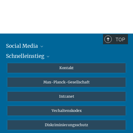
TOP
Social Media
Schnelleinstieg
Mastodon
YouTube
Wissenschaftler*innen
Kontakt
Studierende
Max-Planck-Gesellschaft
Schüler*innen
Journalist*innen
Intranet
Öffentlichkeit
Verhaltenskodex
Alumnae | Alumni
Bewerber*innen
Diskriminierungsschutz