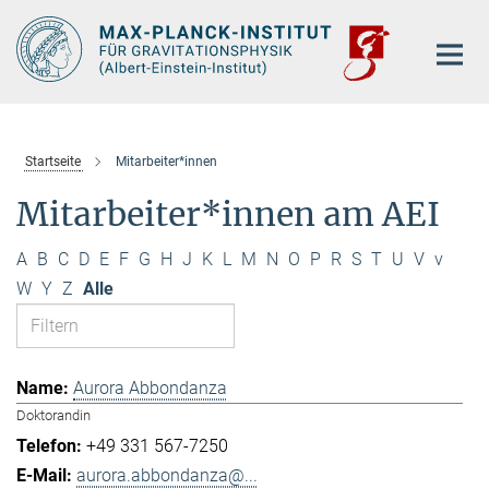
Hauptinhalt
Startseite
Mitarbeiter*innen
Mitarbeiter*innen am AEI
A
B
C
D
E
F
G
H
J
K
L
M
N
O
P
R
S
T
U
V
v
W
Y
Z
Alle
Aurora Abbondanza
Doktorandin
+49 331 567-7250
aurora.abbondanza@...