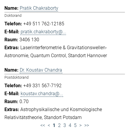
Pratik Chakraborty
Doktorand
+49 511 762-12185
pratik.chakraborty@...
3406 130
Laserinterferometrie & Gravitationswellen-
Astronomie
Quantum Control
Standort Hannover
Dr. Koustav Chandra
Postdoktorand
+49 331 567-7192
koustav.chandra@...
0.70
Astrophysikalische und Kosmologische
Relativitätstheorie
Standort Potsdam
<<
<
1
2
3
4
5
>
>>