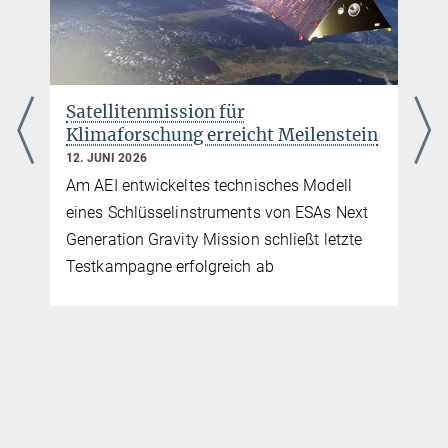
werden Sie dorthin weitergeleitet.
COSPAR 2020 Awards - Zeldovich Medal - Vitali
Müller
Satellitenmission für
Arbeitsgruppe „Interferometrie im Weltraum“
Klimaforschung erreicht Meilenstein
Zeldovich-Medaille
12. JUNI 2026
Informationen auf der COSPAR-Homepage
Am AEI entwickeltes technisches Modell
43. COSPAR-Generalversammlung
eines Schlüsselinstruments von ESAs Next
online und in Sidney
Generation Gravity Mission schließt letzte
Testkampagne erfolgreich ab
QuantumFrontiers
Homepage des Exzellenzclusters an der Leibniz Universität
Hannover