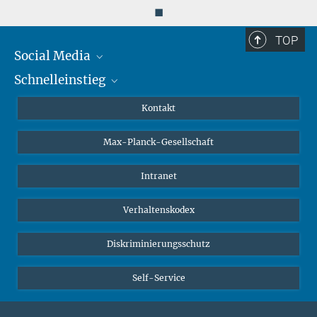
◼
TOP
Social Media
Schnelleinstieg
Mastodon
YouTube
Wissenschaftler*innen
Kontakt
Studierende
Max-Planck-Gesellschaft
Schüler*innen
Journalist*innen
Intranet
Öffentlichkeit
Verhaltenskodex
Alumnae | Alumni
Bewerber*innen
Diskriminierungsschutz
Self-Service