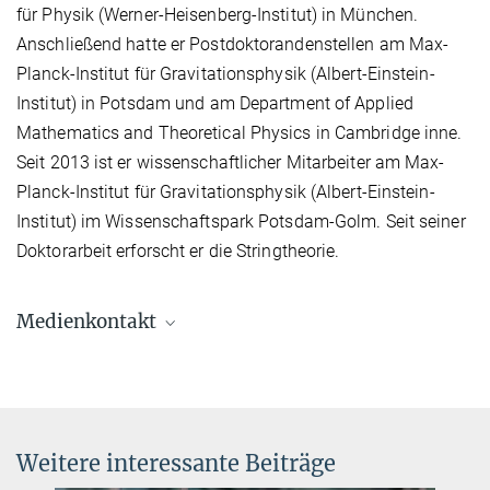
für Physik (Werner-Heisenberg-Institut) in München.
Anschließend hatte er Postdoktorandenstellen am Max-
Planck-Institut für Gravitationsphysik (Albert-Einstein-
Institut) in Potsdam und am Department of Applied
Mathematics and Theoretical Physics in Cambridge inne.
Seit 2013 ist er wissenschaftlicher Mitarbeiter am Max-
Planck-Institut für Gravitationsphysik (Albert-Einstein-
Institut) im Wissenschaftspark Potsdam-Golm. Seit seiner
Doktorarbeit erforscht er die Stringtheorie.
Medienkontakt
Dr. Elke Müller
Forschungskoordinatorin, Pressereferentin AEI
Potsdam
+49 331 567-7303
Weitere interessante Beiträge
elke.mueller@...