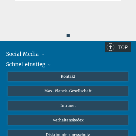
◼
TOP
Social Media
Schnelleinstieg
Mastodon
YouTube
Wissenschaftler*innen
Kontakt
Studierende
Max-Planck-Gesellschaft
Schüler*innen
Journalist*innen
Intranet
Öffentlichkeit
Verhaltenskodex
Alumnae | Alumni
Bewerber*innen
Diskriminierungsschutz