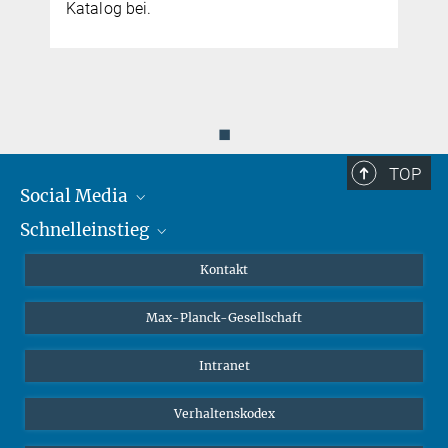
Katalog bei.
◼
TOP
Social Media
Schnelleinstieg
Mastodon
YouTube
Wissenschaftler*innen
Kontakt
Studierende
Max-Planck-Gesellschaft
Schüler*innen
Journalist*innen
Intranet
Öffentlichkeit
Verhaltenskodex
Alumnae | Alumni