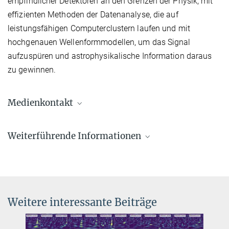
empfindlicher Detektoren an den Grenzen der Physik, mit
effizienten Methoden der Datenanalyse, die auf
leistungsfähigen Computerclustern laufen und mit
hochgenauen Wellenformmodellen, um das Signal
aufzuspüren und astrophysikalische Information daraus
zu gewinnen.
Medienkontakt
Dr. Benjamin Knispel
Weiterführende Informationen
Pressereferent AEI Hannover
+49 511 762-19104
Paul F. Forman Team Engineering Excellence
benjamin.knispel@...
Award
Weitere interessante Beiträge