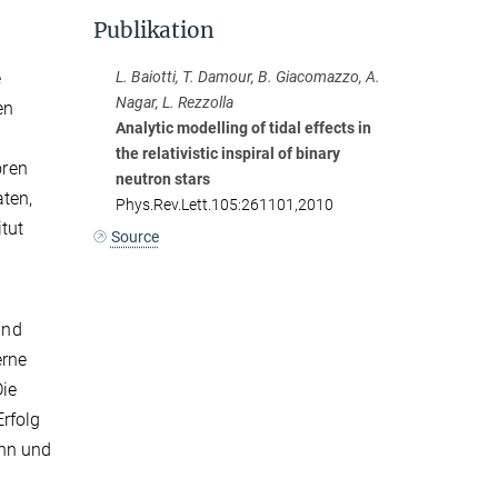
Publikation
e
L. Baiotti, T. Damour, B. Giacomazzo, A.
Nagar, L. Rezzolla
en
Analytic modelling of tidal effects in
the relativistic inspiral of binary
oren
neutron stars
aten,
Phys.Rev.Lett.105:261101,2010
itut
Source
und
erne
Die
rfolg
ann und