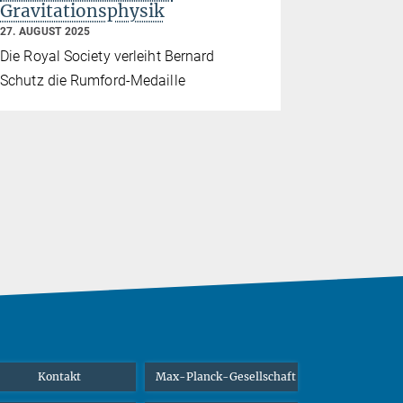
Gravitationsphysik
30. MAI 2025
27. AUGUST 2025
Bisher läng
Die Royal Society verleiht Bernard
relativisti
Schutz die Rumford-Medaille
der Entste
Jets und ist
Multi-Mess
Kontakt
Max-Planck-Gesellschaft