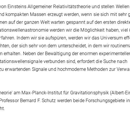
von Einsteins Allgemeiner Relativitätstheorie und stellen Wellen
und kompakten Massen erzeugt werden, wenn sie sich mit sehr 
en auf der ganzen Welt warten gespannt auf den ersten direkt
ationswellenastronomie werden wir die Möglichkeit haben, viel 
ahren. Indem wir sie aufspüren, werden wir das Universum eff
chten, der sich sehr von dem unterscheidet, in dem wir routinem
n erhalten. Neben der Bewältigung der enormen experimentelle
tationswellensignale verbunden sind, erfordert die Suche nach
der zu erwartenden Signale und hochmoderne Methoden zur Verwa
theorie' am Max-Planck-Institut für Gravitationsphysik (Albert-Ei
 Professor Bernard F. Schutz werden beide Forschungsgebiete in
ht.