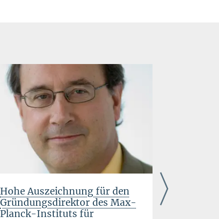
Hohe Auszeichnung für den
Durchbr
Gründungsdirektor des Max-
Simulati
Planck-Instituts für
Neutron