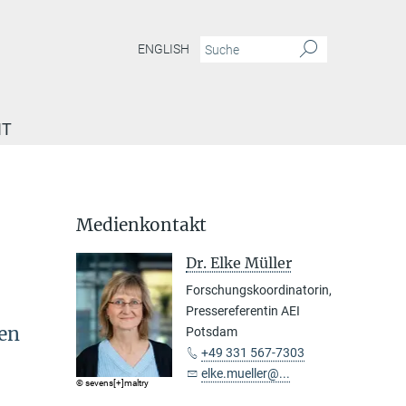
ENGLISH
IT
Medienkontakt
Dr. Elke Müller
Forschungskoordinatorin,
Pressereferentin AEI
en
Potsdam
+49 331 567-7303
elke.mueller@...
© sevens[+]maltry