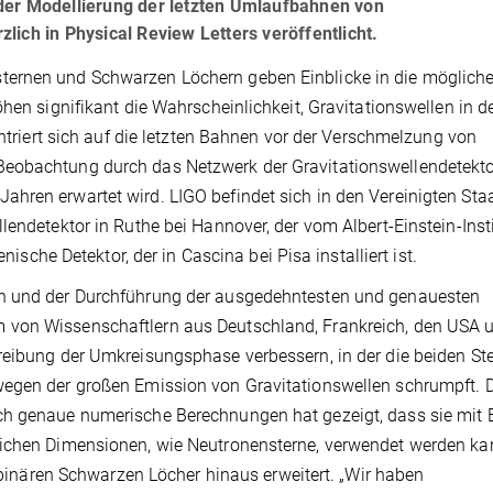
ei der Modellierung der letzten Umlaufbahnen von
ich in Physical Review Letters veröffentlicht.
ternen und Schwarzen Löchern geben Einblicke in die möglich
öhen signifikant die Wahrscheinlichkeit, Gravitationswellen in d
entriert sich auf die letzten Bahnen vor der Verschmelzung von
Beobachtung durch das Netzwerk der Gravitationswellendetekt
hren erwartet wird. LIGO befindet sich in den Vereinigten Sta
lendetektor in Ruthe bei Hannover, der vom Albert-Einstein-Inst
nische Detektor, der in Cascina bei Pisa installiert ist.
rn und der Durchführung der ausgedehntesten und genauesten
 von Wissenschaftlern aus Deutschland, Frankreich, den USA 
reibung der Umkreisungsphase verbessern, in der die beiden St
wegen der großen Emission von Gravitationswellen schrumpft. 
ch genaue numerische Berechnungen hat gezeigt, dass sie mit E
lichen Dimensionen, wie Neutronensterne, verwendet werden k
r binären Schwarzen Löcher hinaus erweitert. „Wir haben