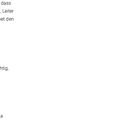
o dass
 Leiter
net den
tig,
la