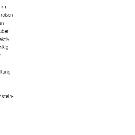
 im
großen
en
über
ektiv
äßig
n
ltung
nstein-