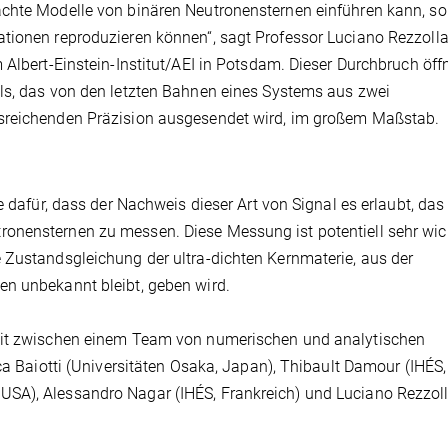
achte Modelle von binären Neutronensternen einführen kann, s
tionen reproduzieren können“, sagt Professor Luciano Rezzolla,
 Albert-Einstein-Institut/AEI in Potsdam. Dieser Durchbruch öff
ls, das von den letzten Bahnen eines Systems aus zwei
usreichenden Präzision ausgesendet wird, im großem Maßstab.
e dafür, dass der Nachweis dieser Art von Signal es erlaubt, das
onensternen zu messen. Diese Messung ist potentiell sehr wich
 Zustandsgleichung der ultra-dichten Kernmaterie, aus der
en unbekannt bleibt, geben wird.
beit zwischen einem Team von numerischen und analytischen
uca Baiotti (Universitäten Osaka, Japan), Thibault Damour (IHÉS,
SA), Alessandro Nagar (IHÉS, Frankreich) und Luciano Rezzol