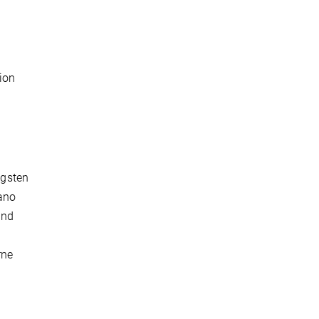
ion
igsten
iano
und
rne