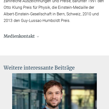
zahlreiche Auszeichnungen und Preise, darunter 1991 den
Otto Klung Preis für Physik, die Einstein-Medaille der
Albert-Einstein-Gesellschaft in Bern, Schweiz, 2010 und
2013 den Guy-Lussac-Humboldt Preis.
Medienkontakt
Dr. Elke Müller
Forschungskoordinatorin, Pressereferentin AEI
Potsdam
+49 331 567-7303
Weitere interessante Beiträge
elke.mueller@...
© sevens[+]maltry