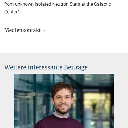
from unknown isolated Neutron Stars at the Galactic
Center“.
Medienkontakt
Dr. Elke Müller
Forschungskoordinatorin, Pressereferentin AEI
Potsdam
+49 331 567-7303
Weitere interessante Beiträge
elke.mueller@...
© sevens[+]maltry