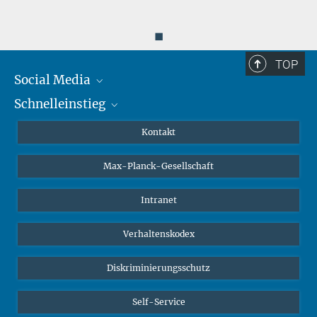
◼
TOP
Social Media
Schnelleinstieg
Mastodon
YouTube
Wissenschaftler*innen
Kontakt
Studierende
Max-Planck-Gesellschaft
Schüler*innen
Journalist*innen
Intranet
Öffentlichkeit
Verhaltenskodex
Alumnae | Alumni
Bewerber*innen
Diskriminierungsschutz
Self-Service